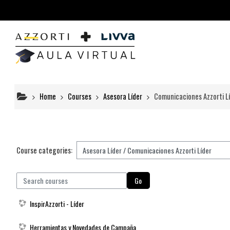
Skip to main content
Home
Courses
Asesora Líder
Comunicaciones Azzorti L
Course categories:
earch courses
Go
InspirAzzorti - Líder
Herramientas y Novedades de Campaña