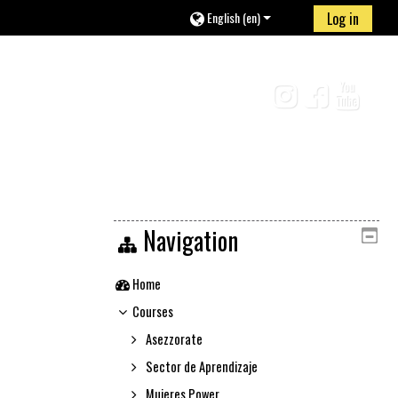
English ‎(en)‎
Log in
Navigation
Home
Courses
Asezzorate
Sector de Aprendizaje
Mujeres Power